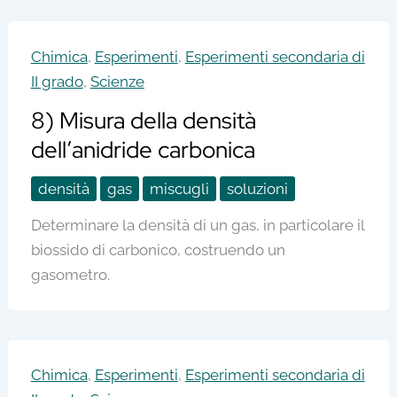
Chimica
,
Esperimenti
,
Esperimenti secondaria di
II grado
,
Scienze
8) Misura della densità
dell’anidride carbonica
densità
gas
miscugli
soluzioni
Determinare la densità di un gas, in particolare il
biossido di carbonico, costruendo un
gasometro.
Chimica
,
Esperimenti
,
Esperimenti secondaria di