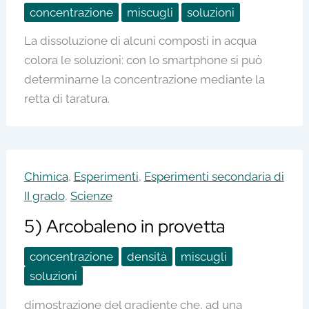
concentrazione
miscugli
soluzioni
La dissoluzione di alcuni composti in acqua
colora le soluzioni: con lo smartphone si può
determinarne la concentrazione mediante la
retta di taratura.
Chimica
,
Esperimenti
,
Esperimenti secondaria di
II grado
,
Scienze
5) Arcobaleno in provetta
concentrazione
densità
miscugli
soluzioni
dimostrazione del gradiente che, ad una