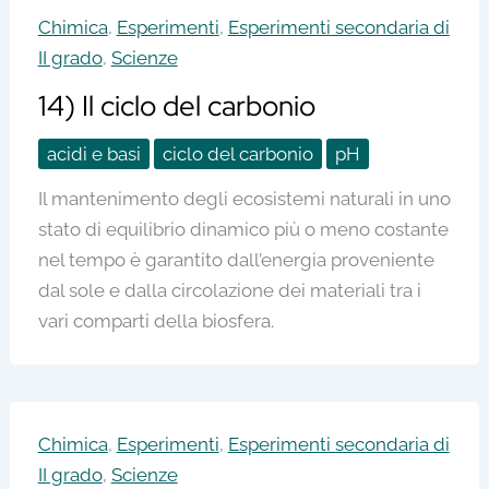
Chimica
,
Esperimenti
,
Esperimenti secondaria di
II grado
,
Scienze
14) Il ciclo del carbonio
acidi e basi
ciclo del carbonio
pH
Il mantenimento degli ecosistemi naturali in uno
stato di equilibrio dinamico più o meno costante
nel tempo è garantito dall’energia proveniente
dal sole e dalla circolazione dei materiali tra i
vari comparti della biosfera.
Chimica
,
Esperimenti
,
Esperimenti secondaria di
II grado
,
Scienze