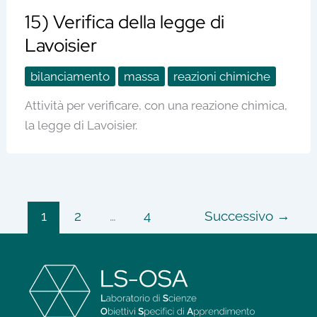
15) Verifica della legge di
Lavoisier
bilanciamento
massa
reazioni chimiche
Attività per verificare, con una reazione chimica,
la legge di Lavoisier.
1
2
…
4
Successivo
→