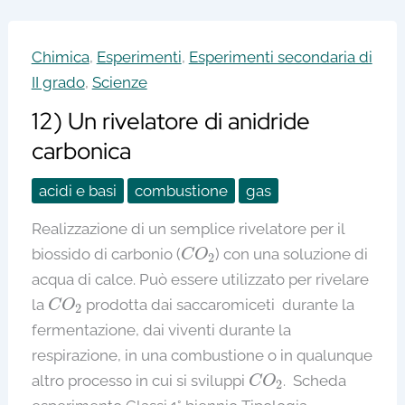
Chimica
,
Esperimenti
,
Esperimenti secondaria di
II grado
,
Scienze
12) Un rivelatore di anidride
carbonica
acidi e basi
combustione
gas
Realizzazione di un semplice rivelatore per il
C
O
2
biossido di carbonio (
) con una soluzione di
C
O
2
acqua di calce. Può essere utilizzato per rivelare
C
O
2
la
prodotta dai saccaromiceti durante la
C
O
2
fermentazione, dai viventi durante la
respirazione, in una combustione o in qualunque
C
O
2
altro processo in cui si sviluppi
. Scheda
C
O
2