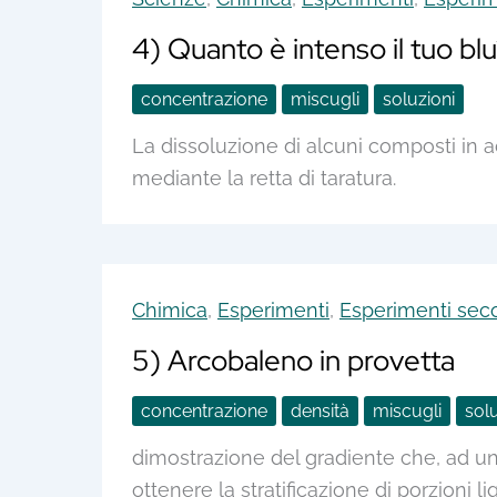
4) Quanto è intenso il tuo bl
concentrazione
miscugli
soluzioni
La dissoluzione di alcuni composti in 
mediante la retta di taratura.
Chimica
,
Esperimenti
,
Esperimenti seco
5) Arcobaleno in provetta
concentrazione
densità
miscugli
solu
dimostrazione del gradiente che, ad un
ottenere la stratificazione di porzioni liq