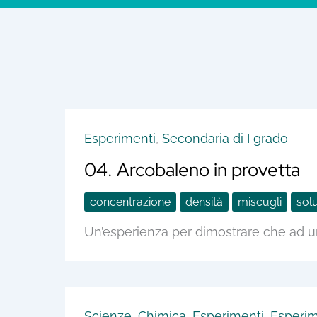
Esperimenti
,
Secondaria di I grado
04. Arcobaleno in provetta
concentrazione
densità
miscugli
solu
Un’esperienza per dimostrare che ad u
Scienze
,
Chimica
,
Esperimenti
,
Esperim