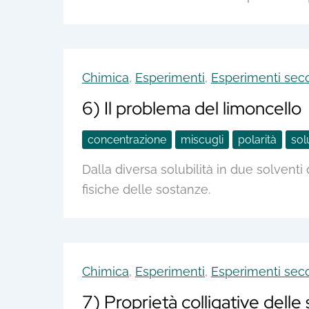
Chimica
,
Esperimenti
,
Esperimenti seco
6) Il problema del limoncello
concentrazione
miscugli
polarità
sol
Dalla diversa solubilità in due solventi
fisiche delle sostanze.
Chimica
,
Esperimenti
,
Esperimenti seco
7) Proprietà colligative delle 