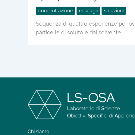
concentrazione
miscugli
soluzioni
Sequenza di quattro esperienze per oss
particelle di soluto e dal solvente.
Chi siamo