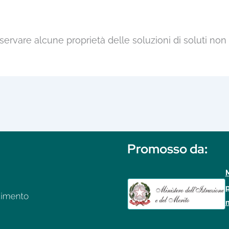
ervare alcune proprietà delle soluzioni di soluti non
Promosso da
:
M
p
n