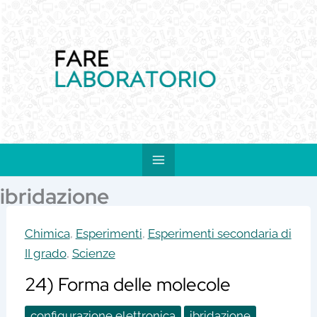
Vai
al
contenuto
ibridazione
Chimica
,
Esperimenti
,
Esperimenti secondaria di
II grado
,
Scienze
24) Forma delle molecole
configurazione elettronica
ibridazione