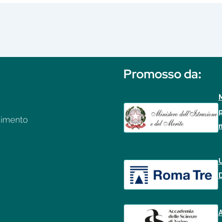
Promosso da
:
M
p
n
U
D
A