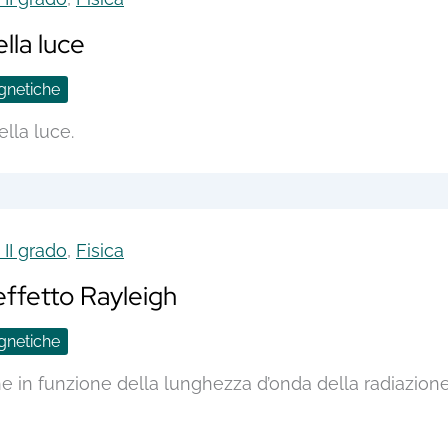
ella luce
gnetiche
lla luce.
II grado
,
Fisica
 effetto Rayleigh
gnetiche
one in funzione della lunghezza d’onda della radiazion