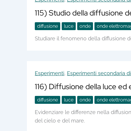
115) Studio della diffusione d
diffusione
luce
onde
onde elettroma
Studiare il fenomeno della diffusione de
Esperimenti
,
Esperimenti secondaria di 
116) Diffusione della luce ed
diffusione
luce
onde
onde elettroma
Evidenziare le differenze nella diffusi
del cielo e del mare.