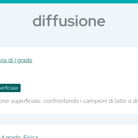
diffusione
ia di I grado
erficiale
ne superficiale, confrontando i campioni di latte a 
II grado
,
Fisica