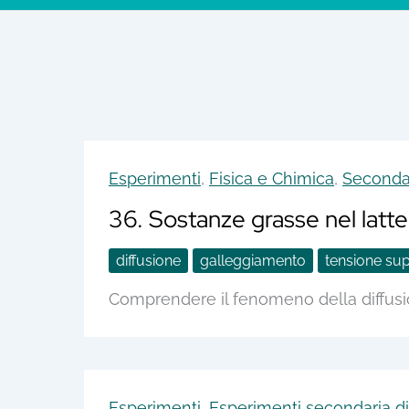
Esperimenti
,
Fisica e Chimica
,
Secondar
36. Sostanze grasse nel latte
diffusione
galleggiamento
tensione sup
Comprendere il fenomeno della diffusio
Esperimenti
,
Esperimenti secondaria di 