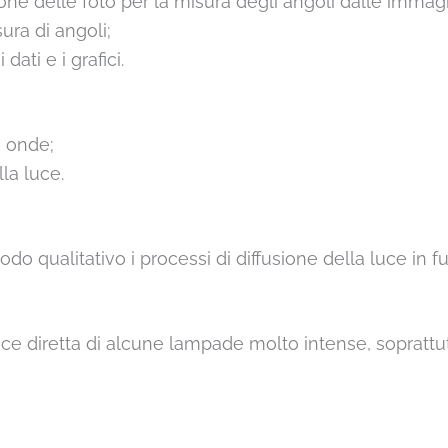
ne delle foto per la misura degli angoli dalle immagi
ra di angoli;
dati e i grafici.
e onde;
la luce.
 qualitativo i processi di diffusione della luce in f
ce diretta di alcune lampade molto intense, soprattu