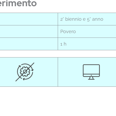
erimento
2° biennio e 5° anno
Povero
1 h