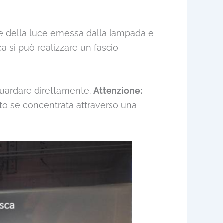
e della luce emessa dalla lampada e
 si può realizzare un fascio
guardare direttamente.
Attenzione:
tto se concentrata attraverso una