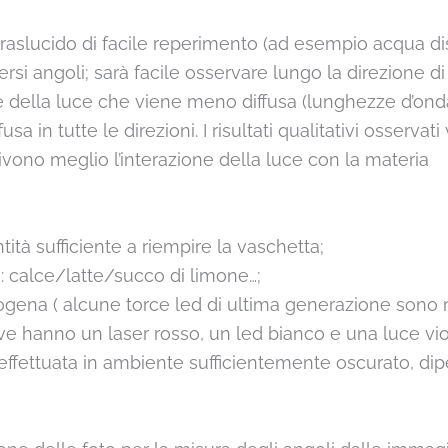
slucido di facile reperimento (ad esempio acqua disti
iversi angoli; sarà facile osservare lungo la direzione 
ella luce che viene meno diffusa (lunghezze d’onda 
 in tutte le direzioni. I risultati qualitativi osserva
rivono meglio l’interazione della luce con la materia
ità sufficiente a riempire la vaschetta;
a: calce/latte/succo di limone…;
alogena ( alcune torce led di ultima generazione son
e hanno un laser rosso, un led bianco e una luce vio
effettuata in ambiente sufficientemente oscurato, dipe