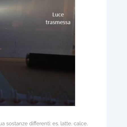
sostanze differenti: es. latte, calce,