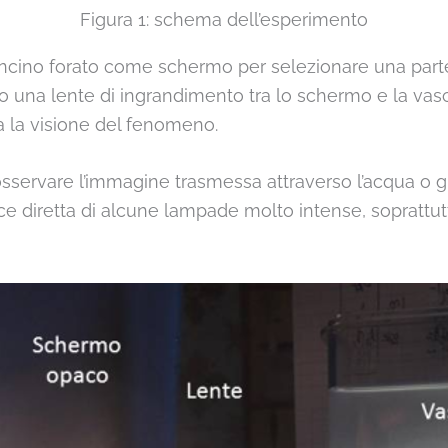
Figura 1: schema dell’esperimento
ncino forato come schermo per selezionare una part
 una lente di ingrandimento tra lo schermo e la vasca
ra la visione del fenomeno.
 osservare l’immagine trasmessa attraverso l’acqua o 
ce diretta di alcune lampade molto intense, soprattu