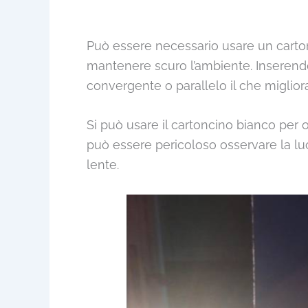
Può essere necessario usare un carto
mantenere scuro l’ambiente. Inserendo
convergente o parallelo il che miglio
Si può usare il cartoncino bianco per
può essere pericoloso osservare la lu
lente.