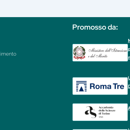
Promosso da
:
M
p
n
U
D
A