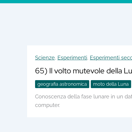
Scienze
,
Esperimenti
,
Esperimenti secon
65) Il volto mutevole della L
geografia astronomica
moto della Luna
Conoscenza della fase lunare in un dat
computer.