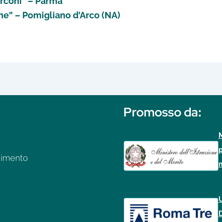
arconi” – Parma
ne” – Pomigliano d’Arco (NA)
Promosso da
:
M
p
n
U
D