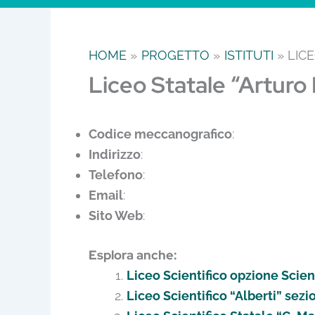
HOME
PROGETTO
ISTITUTI
LICE
Liceo Statale “Arturo 
Codice meccanografico
:
Indirizzo
:
Telefono
:
Email
:
Sito Web
:
Esplora anche:
Liceo Scientifico opzione Scien
Liceo Scientifico “Alberti” sezi