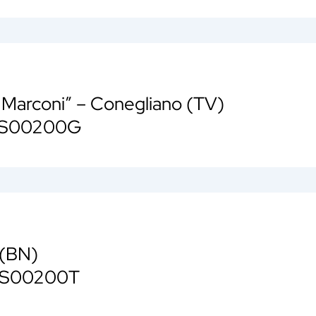
G. Marconi” – Conegliano (TV)
VIS00200G
 (BN)
NIS00200T