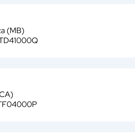
za (MB)
MBTD41000Q
 (CA)
ATF04000P