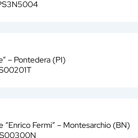
TPS3N5004
e” – Pontedera (PI)
PS00201T
ore “Enrico Fermi” – Montesarchio (BN)
NIS00300N