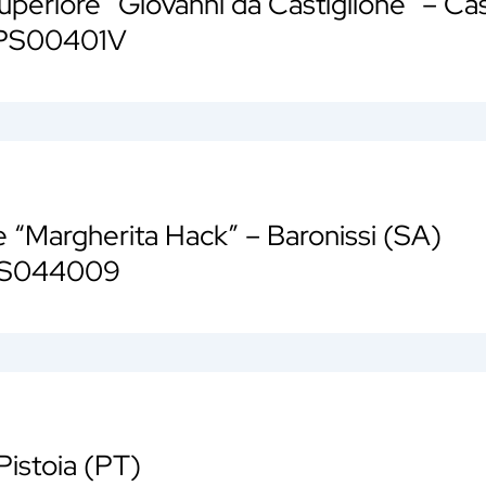
 Superiore “Giovanni da Castiglione” – Ca
RPS00401V
re “Margherita Hack” – Baronissi (SA)
AIS044009
Pistoia (PT)