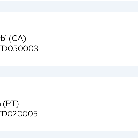
rbì (CA)
CATD050003
a (PT)
TTD020005