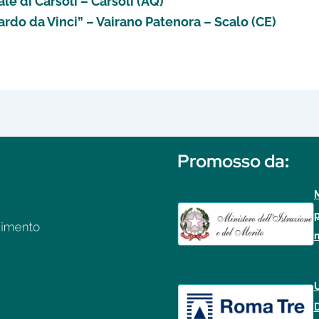
e di Carsoli – Carsoli (AQ)
ardo da Vinci” – Vairano Patenora – Scalo (CE)
Promosso da
:
M
p
n
U
D