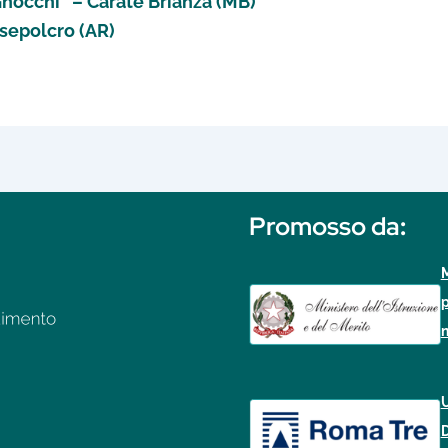
Gnocchi” – Carate Brianza (MB)
ansepolcro (AR)
Promosso da
:
M
p
n
U
D