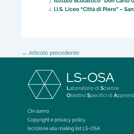
Istituto Scolastico “Don Carlo 
I.I.S. Liceo “Città di Piero” – S
←
Articolo precedente
Chi siamo
Copyright e privacy policy
Iscrizione alla mailing list LS-OSA