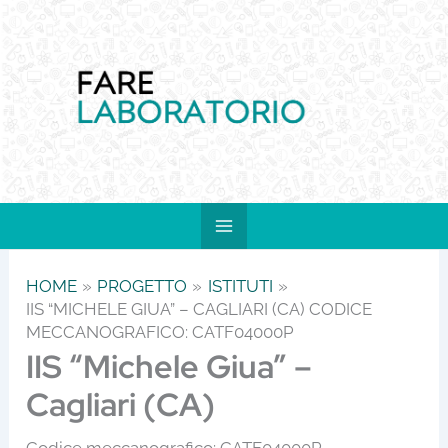
Vai
al
contenuto
HOME
PROGETTO
ISTITUTI
IIS “MICHELE GIUA” – CAGLIARI (CA) CODICE
MECCANOGRAFICO: CATF04000P
IIS “Michele Giua” –
Cagliari (CA)
Codice meccanografico: CATF04000P