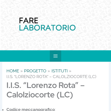
Vai
al
contenuto
HOME
PROGETTO
ISTITUTI
I.I.S. “LORENZO ROTA” – CALOLZIOCORTE (LC)
I.I.S. “Lorenzo Rota” –
Calolziocorte (LC)
Codice meccanografico
: