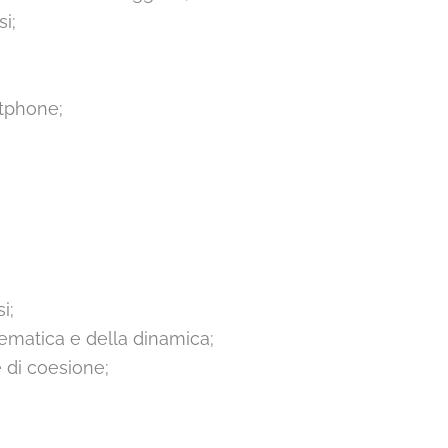
i;
tphone;
i;
ematica e della dinamica;
e di coesione;