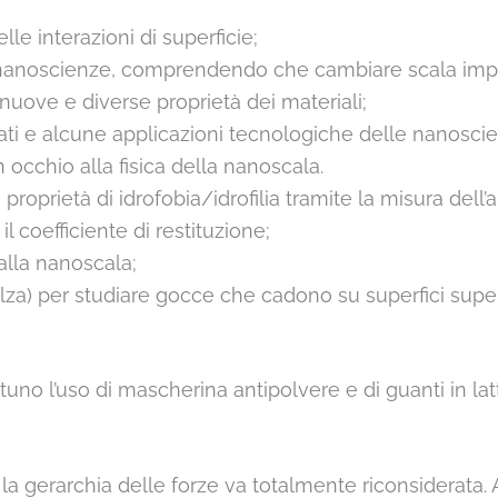
lle interazioni di superficie;
le nanoscienze, comprendendo che cambiare scala impl
 nuove e diverse proprietà dei materiali;
ati e alcune applicazioni tecnologiche delle nanosci
un occhio alla fisica della nanoscala.
 proprietà di idrofobia/idrofilia tramite la misura dell’
l coefficiente di restituzione;
 alla nanoscala;
balza) per studiare gocce che cadono su superfici supe
uno l’uso di mascherina antipolvere e di guanti in latt
a gerarchia delle forze va totalmente riconsiderata. A