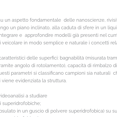
e su un aspetto fondamentale delle nanoscienze, rivisit
go un piano inclinato, alla caduta di sfere in un liqu
integrare e approfondire modelli già presenti nel cur
 veicolare in modo semplice e naturale i concetti rela
ratteristici delle superfici: bagnabilità (misurata tra
tramite angolo di rotolamento), capacità di rimbalzo d
questi parametri si classificano campioni sia naturali ch
 viene evidenziata la struttura.
ideoanalisi a studiare
ci superidrofobiche;
ncapsulato in un guscio di polvere superidrofobica) su s