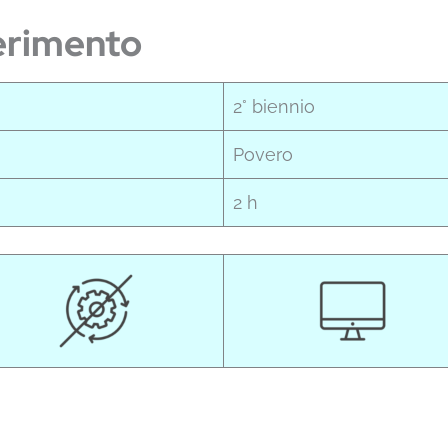
erimento
2° biennio
Povero
2 h