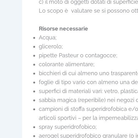
c) il moto di oggetti dotati di superfic
Lo scopo è valutare se si possono otten
Risorse necessarie
Acqua;
glicerolo;
pipette Pasteur o contagocce;
colorante alimentare;
bicchieri di cui almeno uno trasparent
foglie di tipo vario con almeno una del
superfici di materiali vari: vetro, plastic
sabbia magica (reperibile) nei negozi di
campioni di stoffa superidrofobica e/o 
articoli sportivi – per la imperneabiliz
spray superidrofobico;
aerogel superidrofobico granulare (o in