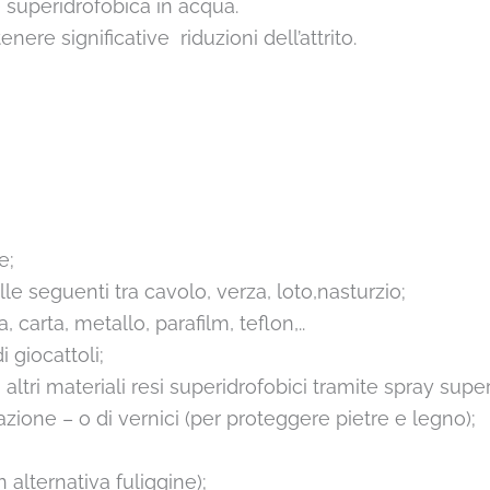
ie superidrofobica in acqua.
ere significative riduzioni dell’attrito.
e;
le seguenti tra cavolo, verza, loto,nasturzio;
a, carta, metallo, parafilm, teflon,..
 giocattoli;
altri materiali resi superidrofobici tramite spray supe
zazione – o di vernici (per proteggere pietre e legno);
 alternativa fuliggine);