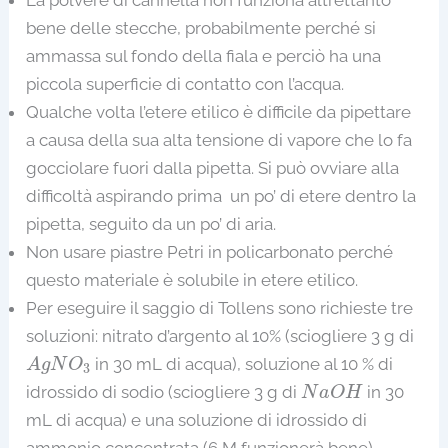
bene delle stecche, probabilmente perché si
ammassa sul fondo della fiala e perciò ha una
piccola superficie di contatto con l’acqua.
Qualche volta l’etere etilico è difficile da pipettare
a causa della sua alta tensione di vapore che lo fa
gocciolare fuori dalla pipetta. Si può ovviare alla
difficoltà aspirando prima un po’ di etere dentro la
pipetta, seguito da un po’ di aria.
Non usare piastre Petri in policarbonato perché
questo materiale è solubile in etere etilico.
Per eseguire il saggio di Tollens sono richieste tre
soluzioni: nitrato d’argento al 10% (sciogliere 3 g di
A
g
N
O
3
in 30 mL di acqua), soluzione al 10 % di
A
g
N
O
3
N
a
O
H
idrossido di sodio (sciogliere 3 g di
in 30
N
a
O
H
mL di acqua) e una soluzione di idrossido di
ammonio concentrata (6 M funzionerà bene).