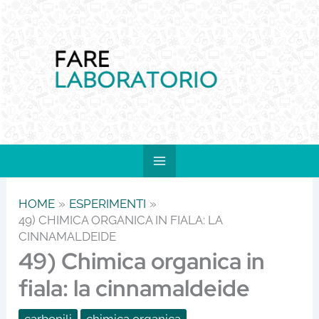
Vai
al
contenuto
HOME
ESPERIMENTI
49) CHIMICA ORGANICA IN FIALA: LA
CINNAMALDEIDE
49) Chimica organica in
fiala: la cinnamaldeide
carbonili
chimica organica