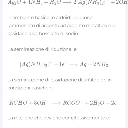
+
4
+
⟶
2
[
(
)
]
+
2
A
g
O
N
H
H
O
A
g
N
H
O
H
2
3
2
3
2
In ambiente basico le aldeidi riducono
l’ammoniato di argento ad argento metallico e si
ossidano a carbossilato di sodio
La semireazione di riduzione è:
[
A
g
(
N
H
3
)
2
]
+
+
1
e
–
⟶
A
g
+
2
N
H
3
+
–
[
(
)
]
+
1
⟶
+
2
A
g
N
H
e
A
g
N
H
3
2
3
La semireazione di ossidazione di un’aldeide in
condizioni basiche è:
R
C
H
O
+
3
O
H
−
⟶
R
C
O
O
−
+
2
H
2
O
+
2
e
–
−
−
–
+
3
⟶
+
2
+
2
R
C
H
O
O
H
R
C
O
O
H
O
e
2
La reazione che avviene complessivamente è: