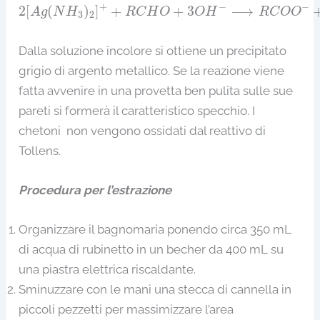
2
[
A
g
(
N
H
3
)
2
]
+
+
R
C
H
O
+
3
O
H
−
⟶
R
C
O
O
−
+
2
+
−
−
2
[
(
)
]
+
+
3
⟶
A
g
N
H
R
C
H
O
O
H
R
C
O
O
3
2
Dalla soluzione incolore si ottiene un precipitato
grigio di argento metallico. Se la reazione viene
fatta avvenire in una provetta ben pulita sulle sue
pareti si formerà il caratteristico specchio. I
chetoni non vengono ossidati dal reattivo di
Tollens.
Procedura per l’estrazione
Organizzare il bagnomaria ponendo circa 350 mL
di acqua di rubinetto in un becher da 400 mL su
una piastra elettrica riscaldante.
Sminuzzare con le mani una stecca di cannella in
piccoli pezzetti per massimizzare l’area