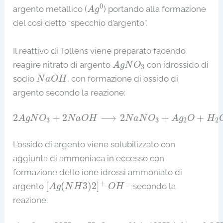
A
g
0
0
argento metallico (
) portando alla formazione
A
g
del così detto “specchio d’argento”.
Il reattivo di Tollens viene preparato facendo
A
g
N
O
3
reagire nitrato di argento
con idrossido di
A
g
N
O
3
N
a
O
H
sodio
, con formazione di ossido di
N
a
O
H
argento secondo la reazione:
2
A
g
N
O
3
+
2
N
a
O
H
⟶
2
N
a
N
O
3
+
A
g
2
O
+
H
2
O
2
+
2
⟶
2
+
+
A
g
N
O
N
a
O
H
N
a
N
O
A
g
O
H
3
3
2
2
L’ossido di argento viene solubilizzato con
aggiunta di ammoniaca in eccesso con
formazione dello ione idrossi ammoniato di
[
A
g
(
N
H
3
)
2
]
+
O
H
−
+
−
[
(
3
)
2
]
argento
secondo la
A
g
N
H
O
H
reazione:
A
g
2
O
+
4
N
H
3
+
H
2
O
⟶
2
[
A
g
(
N
H
3
)
2
]
+
+
2
O
H
–
+