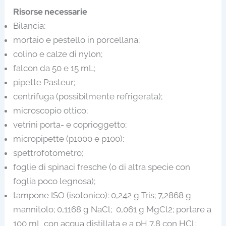
Risorse necessarie
Bilancia;
mortaio e pestello in porcellana;
colino e calze di nylon;
falcon da 50 e 15 mL;
pipette Pasteur;
centrifuga (possibilmente refrigerata);
microscopio ottico;
vetrini porta- e coprioggetto;
micropipette (p1000 e p100);
spettrofotometro;
foglie di spinaci fresche (o di altra specie con
foglia poco legnosa);
tampone ISO (isotonico): 0,242 g Tris; 7,2868 g
mannitolo; 0,1168 g NaCl; 0,061 g MgCl2; portare a
100 mL con acqua distillata e a pH 7,8 con HCl;