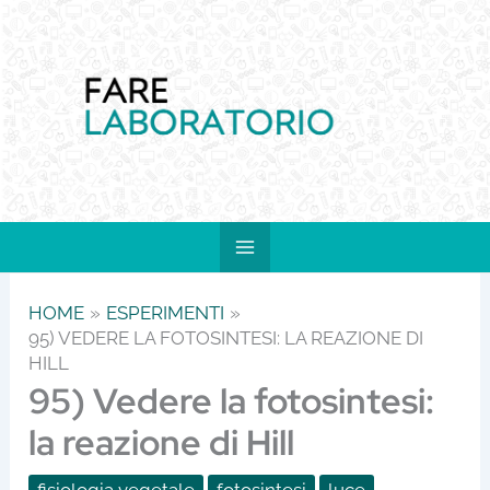
Vai
al
contenuto
HOME
ESPERIMENTI
95) VEDERE LA FOTOSINTESI: LA REAZIONE DI
HILL
95) Vedere la fotosintesi:
la reazione di Hill
fisiologia vegetale
fotosintesi
luce