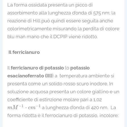
La forma ossidata presenta un picco di
assorbimento alla lunghezza d’onda di 575 nm; la
reazione di Hill può quindi essere seguita anche
colorimetricamente misurando la perdita di colore
blu man mano che il DCPIP viene ridotto.
Il ferricianuro
Il
ferricianuro di potassio
(o
potassio
esacianoferrato (III)
) a temperatura ambiente si
presenta come un solido rosso scuro inodore. In
soluzione acquosa presenta un colore giallino e un
coefficiente di estinzione molare pari a 1,02
m
M
−
1
⋅
c
m
−
1
−
1
−
1
⋅
a lunghezza d’onda di 420 nm. La
m
M
c
m
forma ridotta è il ferrocianuro di potassio, incolore: