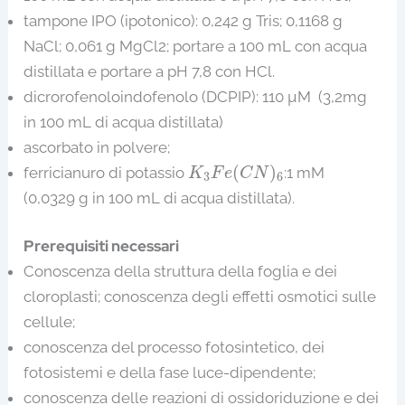
tampone IPO (ipotonico): 0,242 g Tris; 0,1168 g
NaCl; 0,061 g MgCl2; portare a 100 mL con acqua
distillata e portare a pH 7,8 con HCl.
dicrorofenoloindofenolo (DCPIP): 110 µM (3,2mg
in 100 mL di acqua distillata)
ascorbato in polvere;
K
3
F
e
(
C
N
)
6
(
)
ferricianuro di potassio
:1 mM
K
F
e
C
N
3
6
(0,0329 g in 100 mL di acqua distillata).
Prerequisiti necessari
Conoscenza della struttura della foglia e dei
cloroplasti; conoscenza degli effetti osmotici sulle
cellule;
conoscenza del processo fotosintetico, dei
fotosistemi e della fase luce-dipendente;
conoscenza delle reazioni di ossidoriduzione e dei