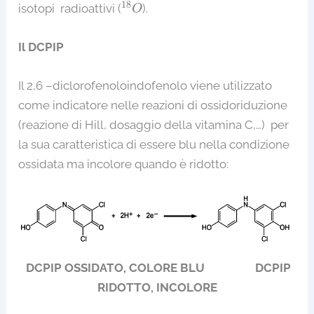
18
O
18
isotopi radioattivi (
).
O
Il DCPIP
Il 2,6 –diclorofenoloindofenolo viene utilizzato
come indicatore nelle reazioni di ossidoriduzione
(reazione di Hill, dosaggio della vitamina C,…) per
la sua caratteristica di essere blu nella condizione
ossidata ma incolore quando è ridotto:
DCPIP OSSIDATO, COLORE BLU DCPIP
RIDOTTO, INCOLORE