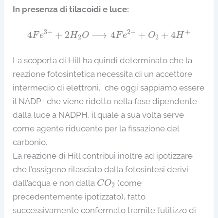
In presenza di tilacoidi e luce:
4
F
e
3
+
+
2
H
2
O
⟶
4
F
e
2
+
+
O
2
+
4
H
+
3
+
2
+
+
4
+
2
⟶
4
+
+
4
F
e
H
O
F
e
O
H
2
2
La scoperta di Hill ha quindi determinato che la
reazione fotosintetica necessita di un accettore
intermedio di elettroni, che oggi sappiamo essere
il NADP+ che viene ridotto nella fase dipendente
dalla luce a NADPH, il quale a sua volta serve
come agente riducente per la fissazione del
carbonio.
La reazione di Hill contribuì inoltre ad ipotizzare
che l’ossigeno rilasciato dalla fotosintesi derivi
C
O
2
dall’acqua e non dalla
(come
C
O
2
precedentemente ipotizzato), fatto
successivamente confermato tramite l’utilizzo di