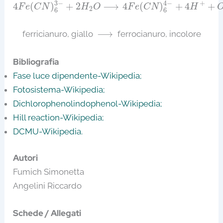
4
F
e
(
C
N
)
6
3
−
+
2
H
2
O
⟶
4
F
e
(
C
N
)
6
4
−
+
4
H
+
+
O
2
+
3
−
4
−
4
(
)
+
2
⟶
4
(
)
+
4
+
F
e
C
N
H
O
F
e
C
N
H
2
6
6
⟶
⟶
ferricianuro, giallo
ferrocianuro, incolore
Bibliografia
Fase luce dipendente-Wikipedia;
Fotosistema-Wikipedia;
Dichlorophenolindophenol-Wikipedia;
Hill reaction-Wikipedia;
DCMU-Wikipedia.
Autori
Fumich Simonetta
Angelini Riccardo
Schede / Allegati