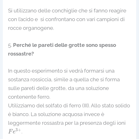
Si utilizzano delle conchiglie che si fanno reagire
con l’acido e si confrontano con vari campioni di
rocce organogene.
5.
Perché le pareti delle grotte sono spesso
rossastre?
In questo esperimento si vedrà formarsi una
sostanza rossiccia, simile a quella che si forma
sulle pareti delle grotte, da una soluzione
contenente ferro.
Utilizziamo del solfato di ferro (III). Allo stato solido
è bianco. La soluzione acquosa invece è
leggermente rossastra per la presenza degli ioni
F
e
3
+
3
+
.
F
e