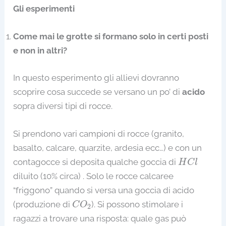
Gli esperimenti
Come mai le grotte si formano solo in certi posti
e non in altri?
In questo esperimento gli allievi dovranno
scoprire cosa succede se versano un po’ di
acido
sopra diversi tipi di rocce.
Si prendono vari campioni di rocce (granito,
basalto, calcare, quarzite, ardesia ecc…) e con un
H
C
l
contagocce si deposita qualche goccia di
H
C
l
diluito (10% circa) . Solo le rocce calcaree
“friggono” quando si versa una goccia di acido
C
O
2
(produzione di
). Si possono stimolare i
C
O
2
ragazzi a trovare una risposta: quale gas può