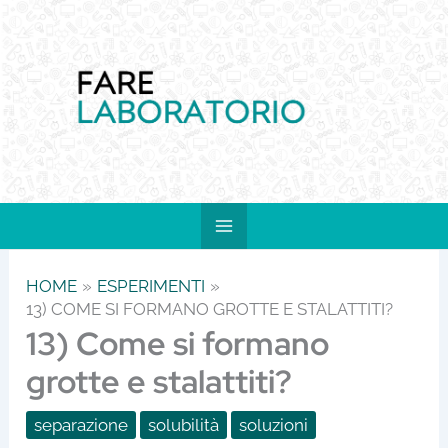
Vai
al
contenuto
HOME
ESPERIMENTI
13) COME SI FORMANO GROTTE E STALATTITI?
13) Come si formano
grotte e stalattiti?
separazione
solubilità
soluzioni