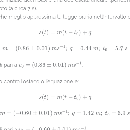
o (a circa 7 s).
he meglio approssima la legge oraria nell’intervallo di
s
(
t
)
=
m
(
t
−
t
0
)
+
q
(
)
=
(
−
)
+
s
t
m
t
t
q
0
m
=
(
0.86
±
0.01
)
m
s
−
1
;
q
=
0.44
m
;
t
0
=
5.7
s
−
1
=
(
0.86
±
0.01
)
;
=
0.44
;
=
5.7
m
m
s
q
m
t
s
0
v
0
=
(
0.86
±
0.01
)
m
s
−
1
−
1
=
(
0.86
±
0.01
)
i pari a
.
v
m
s
0
 contro l’ostacolo l’equazione è:
s
(
t
)
=
m
(
t
−
t
0
)
+
q
(
)
=
(
−
)
+
s
t
m
t
t
q
0
m
=
(
−
0.60
±
0.01
)
m
s
−
1
;
q
=
1.42
m
;
t
0
=
6.9
s
−
1
=
(
−
0.60
±
0.01
)
;
=
1.42
;
=
6.9
m
m
s
q
m
t
0
v
0
=
(
−
0.60
±
0.01
)
m
s
−
1
−
1
=
(
−
0.60
±
0.01
)
i pari a