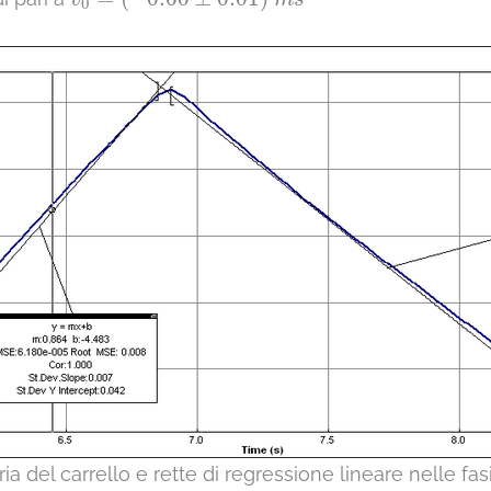
v
m
s
0
ia del carrello e rette di regressione lineare nelle fa