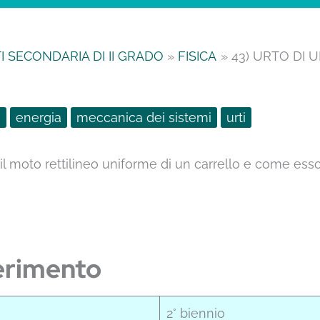
 SECONDARIA DI II GRADO
FISICA
43) URTO DI 
o
energia
meccanica dei sistemi
urti
l moto rettilineo uniforme di un carrello e come esso 
erimento
2° biennio