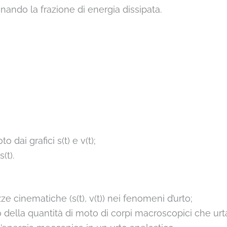
inando la frazione di energia dissipata.
 dai grafici s(t) e v(t);
(t).
 cinematiche (s(t), v(t)) nei fenomeni d’urto;
 della quantità di moto di corpi macroscopici che urt