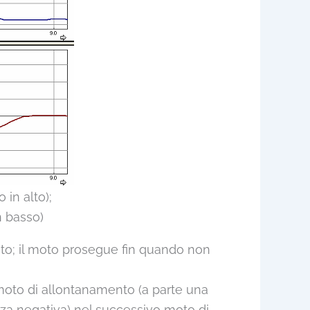
 in alto);
n basso)
esto; il moto prosegue fin quando non
 moto di allontanamento (a parte una
enza negativa) nel successivo moto di