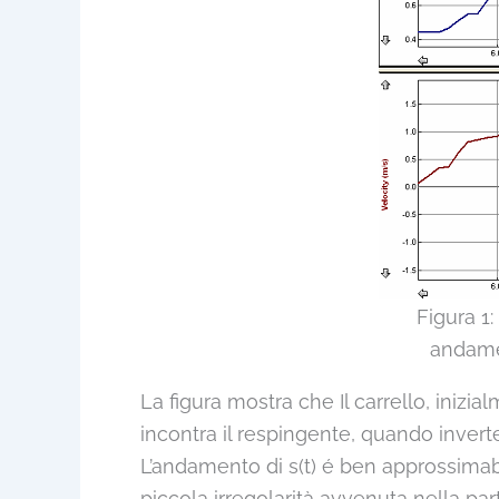
Figura 1:
andamen
La figura mostra che Il carrello, iniz
incontra il respingente, quando inverte
L’andamento di s(t) é ben approssimab
piccola irregolarità avvenuta nella pa