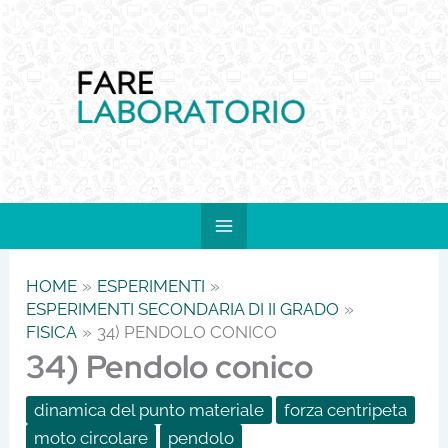
Vai
al
contenuto
HOME
ESPERIMENTI
ESPERIMENTI SECONDARIA DI II GRADO
FISICA
34) PENDOLO CONICO
34) Pendolo conico
dinamica del punto materiale
forza centripeta
moto circolare
pendolo