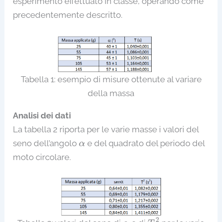
esperimento effettuato in classe, operando come
precedentemente descritto.
Tabella 1: esempio di misure ottenute al variare
della massa
Analisi dei dati
La tabella 2 riporta per le varie masse i valori del
α
seno dell’angolo
e del quadrato del periodo del
α
moto circolare.
T
2
α
2