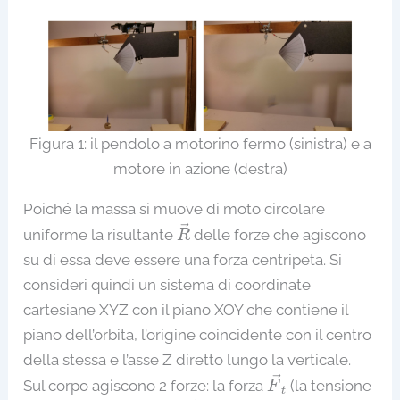
Figura 1: il pendolo a motorino fermo (sinistra) e a
motore in azione (destra)
Poiché la massa si muove di moto circolare
R
→
→
uniforme la risultante
delle forze che agiscono
R
su di essa deve essere una forza centripeta. Si
consideri quindi un sistema di coordinate
cartesiane XYZ con il piano XOY che contiene il
piano dell’orbita, l’origine coincidente con il centro
della stessa e l’asse Z diretto lungo la verticale.
F
→
t
→
Sul corpo agiscono 2 forze: la forza
(la tensione
F
t
P
→
=
m
g
→