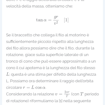
velocità della massa, otteniamo che:
tan
α
=
g
r
v
2
[
1
]
g
r
tan
=
[
1
]
α
2
v
Se il braccetto che collega il filo al motorino è
sufficientemente piccolo rispetto alla lunghezza
del filo allora possiamo dire che il filo, durante la
rotazione, giace sulla superficie laterale di un
tronco di cono che può essere approssimato a un
cono il cui apotema è la lunghezza del filo stesso
L
; questa è una stima per difetto della lunghezza
L
L. Possiamo ora determinare il raggio dell’orbita
r
=
L
cos
α
=
cos
circolare
.
r
L
α
v
=
2
π
r
T
T
2
π
r
=
Considerando la relazione
(con
periodo
v
T
T
di rotazione) riformuliamo la [1] nella seguente