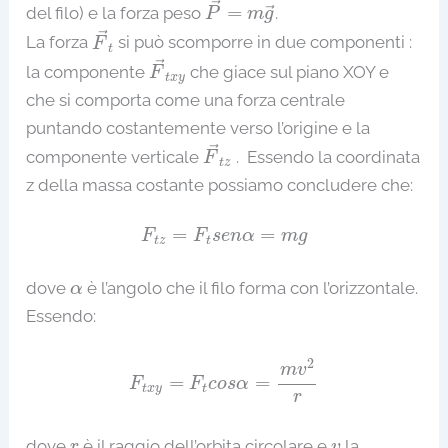
→
=
del filo) e la forza peso
.
→
P
m
g
F
→
t
→
La forza
si può scomporre in due componenti :
F
t
F
→
t
x
y
→
la componente
che giace sul piano XOY e
F
t
x
y
che si comporta come una forza centrale
puntando costantemente verso l’origine e la
F
→
t
z
→
componente verticale
. Essendo la coordinata
F
t
z
z della massa costante possiamo concludere che:
F
t
z
=
F
t
s
e
n
α
=
m
g
=
=
F
F
s
e
n
α
m
g
t
z
t
α
dove
è l’angolo che il filo forma con l’orizzontale.
α
Essendo:
F
t
x
y
=
F
t
c
o
s
α
=
m
v
2
r
2
m
v
=
=
F
F
c
o
s
α
t
x
y
t
r
r
v
dove
è il raggio dell’orbita circolare e
la
r
v