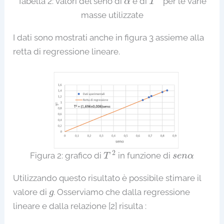
Tabella 2: valori del seno di
e di
per le varie
α
T
masse utilizzate
I dati sono mostrati anche in figura 3 assieme alla
retta di regressione lineare.
T
2
s
e
n
α
2
Figura 2: grafico di
in funzione di
T
s
e
n
α
Utilizzando questo risultato è possibile stimare il
g
valore di
. Osserviamo che dalla regressione
g
lineare e dalla relazione [2] risulta :