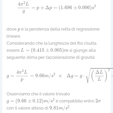
4
π
2
L
g
=
p
±
Δ
p
=
(
1.696
±
0.006
)
s
2
2
4
π
L
2
=
±
Δ
=
(
1.696
±
0.006
)
p
p
s
g
p
dove
è la pendenza della retta di regressione
p
lineare.
Considerando che la lunghezza del filo risulta
L
=
(
0.415
±
0.005
)
m
=
(
0.415
±
0.005
)
essere
si giunge alla
L
m
seguente stima per l’accelerazione di gravità:
g
=
4
π
2
L
p
=
9.66
m
/
s
2
e
Δ
g
=
g
⋅
(
Δ
L
L
)
2
+
(
Δ
2
√
2
4
Δ
(
)
π
L
L
2
=
=
9.66
/
Δ
=
⋅
g
m
s
e
g
g
p
L
Osserviamo che il valore trovato
g
=
(
9.66
±
0.12
)
m
/
s
2
2
σ
2
=
(
9.66
±
0.12
)
/
2
è compatibile entro
g
m
s
σ
9.81
m
/
s
2
2
9.81
/
con il valore atteso di
.
m
s