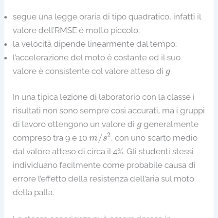
segue una legge oraria di tipo quadratico, infatti il
valore dell’RMSE è molto piccolo;
la velocità dipende linearmente dal tempo;
l’accelerazione del moto è costante ed il suo
g
valore è consistente col valore atteso di
.
g
In una tipica lezione di laboratorio con la classe i
risultati non sono sempre così accurati, ma i gruppi
g
di lavoro ottengono un valore di
generalmente
g
m
/
s
2
2
/
compreso tra 9 e 10
, con uno scarto medio
m
s
dal valore atteso di circa il 4%. Gli studenti stessi
individuano facilmente come probabile causa di
errore l’effetto della resistenza dell’aria sul moto
della palla.