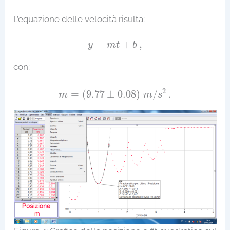
L’equazione delle velocità risulta:
y
=
m
t
+
b
,
=
+
,
y
m
t
b
con:
m
=
(
9.77
±
0.08
)
m
/
s
2
.
2
=
(
9.77
±
0.08
)
/
.
m
m
s