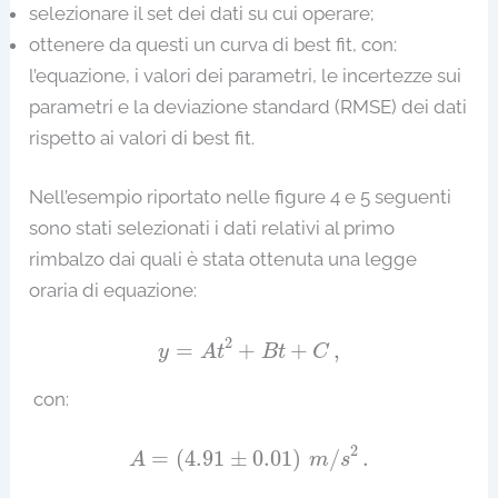
selezionare il set dei dati su cui operare;
ottenere da questi un curva di best fit, con:
l’equazione, i valori dei parametri, le incertezze sui
parametri e la deviazione standard (RMSE) dei dati
rispetto ai valori di best fit.
Nell’esempio riportato nelle figure 4 e 5 seguenti
sono stati selezionati i dati relativi al primo
rimbalzo dai quali è stata ottenuta una legge
oraria di equazione:
y
=
A
t
2
+
B
t
+
C
,
2
=
+
+
,
y
A
t
B
t
C
con:
A
=
(
4.91
±
0.01
)
m
/
s
2
.
2
=
(
4.91
±
0.01
)
/
.
A
m
s