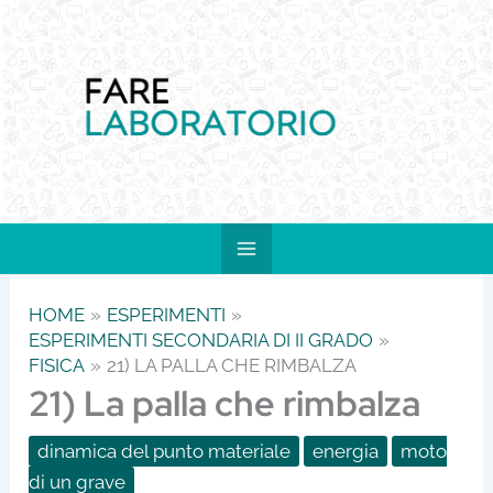
Vai
al
contenuto
HOME
ESPERIMENTI
ESPERIMENTI SECONDARIA DI II GRADO
FISICA
21) LA PALLA CHE RIMBALZA
21) La palla che rimbalza
dinamica del punto materiale
energia
moto
di un grave