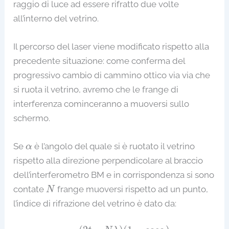
raggio di luce ad essere rifratto due volte
all’interno del vetrino.
Il percorso del laser viene modificato rispetto alla
precedente situazione: come conferma del
progressivo cambio di cammino ottico via via che
si ruota il vetrino, avremo che le frange di
interferenza cominceranno a muoversi sullo
schermo.
α
Se
è l’angolo del quale si è ruotato il vetrino
α
rispetto alla direzione perpendicolare al braccio
dell’interferometro BM e in corrispondenza si sono
N
contate
frange muoversi rispetto ad un punto,
N
l’indice di rifrazione del vetrino è dato da:
n
=
(
2
t
−
N
λ
)
(
1
−
c
o
s
α
)
2
t
(
1
−
cos
α
)
−
N
λ