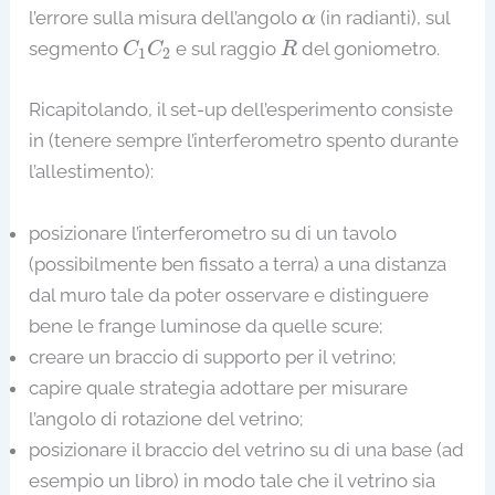
α
l’errore sulla misura dell’angolo
(in radianti), sul
α
C
1
C
2
R
segmento
e sul raggio
del goniometro.
C
C
R
1
2
Ricapitolando, il set-up dell’esperimento consiste
in (tenere sempre l’interferometro spento durante
l’allestimento):
posizionare l’interferometro su di un tavolo
(possibilmente ben fissato a terra) a una distanza
dal muro tale da poter osservare e distinguere
bene le frange luminose da quelle scure;
creare un braccio di supporto per il vetrino;
capire quale strategia adottare per misurare
l’angolo di rotazione del vetrino;
posizionare il braccio del vetrino su di una base (ad
esempio un libro) in modo tale che il vetrino sia