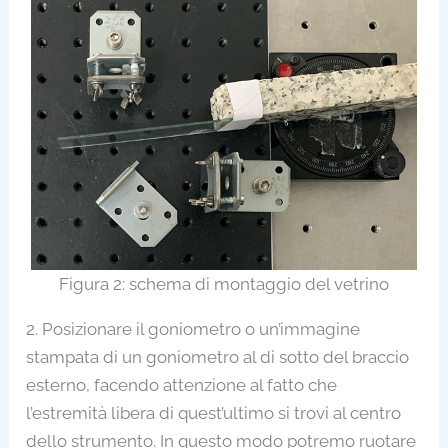
Figura 2: schema di montaggio del vetrino
2. Posizionare il goniometro o un’immagine
stampata di un goniometro al di sotto del braccio
esterno, facendo attenzione al fatto che
l’estremità libera di quest’ultimo si trovi al centro
dello strumento. In questo modo potremo ruotare