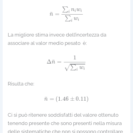
n
¯
=
∑
i
n
i
w
i
∑
i
w
i
∑
n
w
i
i
i
¯
=
n
∑
w
i
i
La migliore stima invece dell’incertezza da
associare al valor medio pesato è:
Δ
n
¯
=
1
∑
i
w
i
1
¯
Δ
=
n
√
∑
w
i
i
Risulta che:
n
¯
=
(
1.46
±
0.11
)
¯
=
(
1.46
±
0.11
)
n
Ci si può ritenere soddisfatti del valore ottenuto
tenendo presente che sono presenti nella misura
delle sistematiche che non si possono controllare