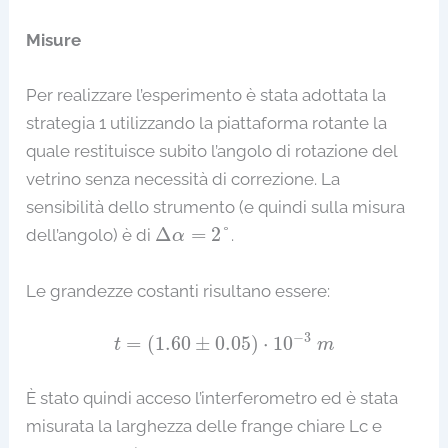
Misure
Per realizzare l’esperimento è stata adottata la
strategia 1 utilizzando la piattaforma rotante la
quale restituisce subito l’angolo di rotazione del
vetrino senza necessità di correzione. La
sensibilità dello strumento (e quindi sulla misura
Δ
α
=
2
°
Δ
=
2
°
dell’angolo) è di
.
α
Le grandezze costanti risultano essere:
t
=
(
1.60
±
0.05
)
⋅
10
−
3
m
−
3
=
(
1.60
±
0.05
)
⋅
10
t
m
È stato quindi acceso l’interferometro ed è stata
misurata la larghezza delle frange chiare Lc e