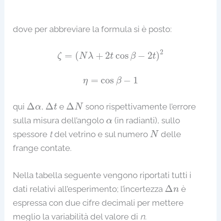
dove per abbreviare la formula si è posto:
ζ
=
(
N
λ
+
2
t
cos
β
−
2
t
)
2
2
=
(
+
2
cos
−
2
)
ζ
N
λ
t
β
t
η
=
cos
β
−
1
=
cos
−
1
η
β
Δ
α
Δ
t
Δ
N
Δ
Δ
Δ
qui
,
e
sono rispettivamente l’errore
α
t
N
α
sulla misura dell’angolo
(in radianti), sullo
α
N
spessore
t
del vetrino e sul numero
delle
N
frange contate.
Nella tabella seguente vengono riportati tutti i
Δ
n
Δ
dati relativi all’esperimento; l’incertezza
è
n
espressa con due cifre decimali per mettere
meglio la variabilità del valore di
n
.