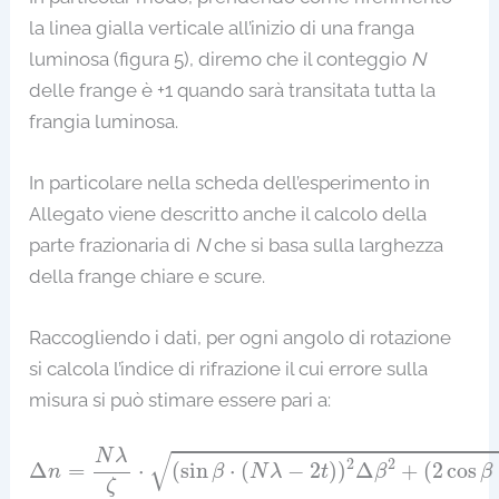
la linea gialla verticale all’inizio di una franga
luminosa (figura 5), diremo che il conteggio
N
delle frange è +1 quando sarà transitata tutta la
frangia luminosa.
In particolare nella scheda dell’esperimento in
Allegato viene descritto anche il calcolo della
parte frazionaria di
N
che si basa sulla larghezza
della frange chiare e scure.
Raccogliendo i dati, per ogni angolo di rotazione
si calcola l’indice di rifrazione il cui errore sulla
misura si può stimare essere pari a:
Δ
n
=
N
λ
ζ
⋅
(
sin
β
⋅
(
N
λ
−
2
t
)
)
2
Δ
β
2
+
(
2
cos
β
⋅
η
)
2
N
λ
√
2
2
Δ
=
⋅
(
sin
⋅
(
−
2
)
)
Δ
+
(
2
cos
n
β
N
λ
t
β
β
ζ