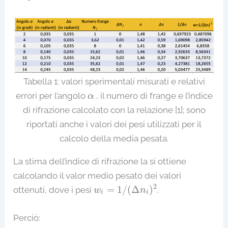
Tabella 1: valori sperimentali misurati e relativi
α
errori per l’angolo
, il numero di frange e l’indice
α
di rifrazione calcolato con la relazione [1]; sono
riportati anche i valori dei pesi utilizzati per il
calcolo della media pesata.
La stima dell’indice di rifrazione la si ottiene
calcolando il valor medio pesato dei valori
w
i
=
1
/
(
Δ
n
i
)
2
2
=
1
/
(
Δ
)
ottenuti, dove i pesi
.
w
n
i
i
Perciò: