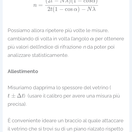
(
2
−
)
(
1
−
)
t
N
λ
c
o
s
α
=
n
2
(
1
−
cos
)
−
t
α
N
λ
Possiamo allora ripetere più volte le misure,
α
cambiando di volta in volta l’angolo
per ottenere
α
più valori dell’indice di rifrazione
n
da poter poi
analizzare statisticamente.
Allestimento
Misuriamo dapprima lo spessore del vetrino (
t
±
Δ
t
±
Δ
) (usare il calibro per avere una misura più
t
t
precisa).
È conveniente ideare un braccio al quale attaccare
il vetrino che si trovi su di un piano rialzato rispetto