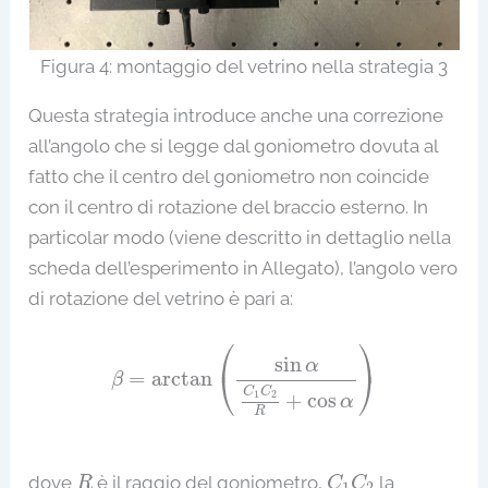
Figura 4: montaggio del vetrino nella strategia 3
Questa strategia introduce anche una correzione
all’angolo che si legge dal goniometro dovuta al
fatto che il centro del goniometro non coincide
con il centro di rotazione del braccio esterno. In
particolar modo (viene descritto in dettaglio nella
scheda dell’esperimento in Allegato), l’angolo vero
di rotazione del vetrino è pari a:
β
=
arctan
(
sin
α
C
1
C
2
R
+
cos
α
)
⎛
⎞
sin
α
⎝
⎠
=
arctan
β
C
C
+
cos
1
2
α
R
C
1
C
2
R
dove
è il raggio del goniometro,
la
R
C
C
1
2