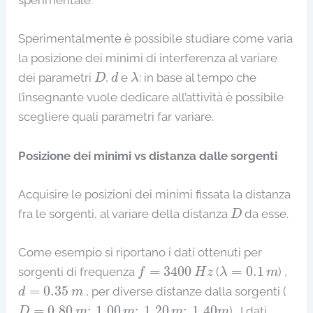
sperimentale.
Sperimentalmente è possibile studiare come varia
la posizione dei minimi di interferenza al variare
D
d
λ
dei parametri
,
e
: in base al tempo che
D
d
λ
l’insegnante vuole dedicare all’attività è possibile
scegliere quali parametri far variare.
Posizione dei minimi vs distanza dalle sorgenti
Acquisire le posizioni dei minimi fissata la distanza
D
fra le sorgenti, al variare della distanza
da esse.
D
Come esempio si riportano i dati ottenuti per
f
=
3400
H
z
λ
=
0.1
m
=
3400
=
0.1
sorgenti di frequenza
(
) ,
f
H
z
λ
m
d
=
0.35
m
=
0.35
, per diverse distanze dalla sorgenti (
d
m
D
=
0.80
m
;
1.00
m
;
1.20
m
;
1.40
m
=
0.80
;
1.00
;
1.20
;
1.40
). I dati
D
m
m
m
m