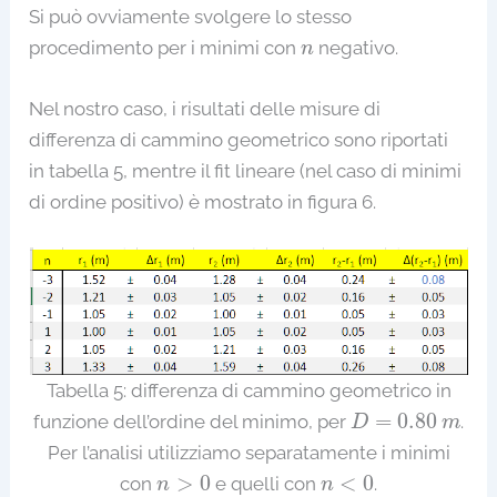
Si può ovviamente svolgere lo stesso
n
procedimento per i minimi con
negativo.
n
Nel nostro caso, i risultati delle misure di
differenza di cammino geometrico sono riportati
in tabella 5, mentre il fit lineare (nel caso di minimi
di ordine positivo) è mostrato in figura 6.
Tabella 5: differenza di cammino geometrico in
D
=
0.80
m
=
0.80
funzione dell’ordine del minimo, per
.
D
m
Per l’analisi utilizziamo separatamente i minimi
n
>
0
n
<
0
>
0
<
0
con
e quelli con
.
n
n