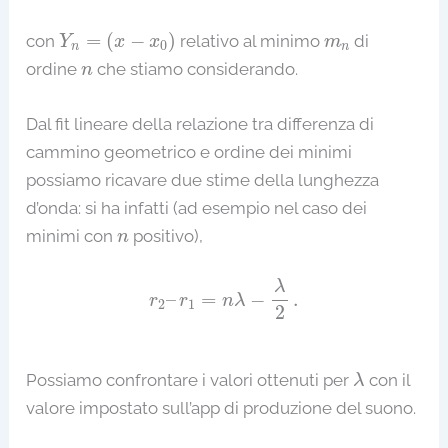
Y
n
=
(
x
−
x
0
)
m
n
=
(
−
)
con
relativo al minimo
di
Y
x
x
m
0
n
n
n
ordine
che stiamo considerando.
n
Dal fit lineare della relazione tra differenza di
cammino geometrico e ordine dei minimi
possiamo ricavare due stime della lunghezza
d’onda: si ha infatti (ad esempio nel caso dei
n
minimi con
positivo),
n
r
2
–
r
1
=
n
λ
−
λ
2
.
λ
–
=
−
.
r
r
n
λ
2
1
2
λ
Possiamo confrontare i valori ottenuti per
con il
λ
valore impostato sull’app di produzione del suono.