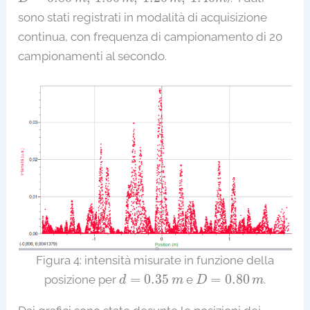
sono stati registrati in modalità di acquisizione
continua, con frequenza di campionamento di 20
campionamenti al secondo.
Figura 4: intensità misurate in funzione della
d
=
0.35
m
D
=
0.80
m
=
0.35
=
0.80
posizione per
e
.
d
m
D
m