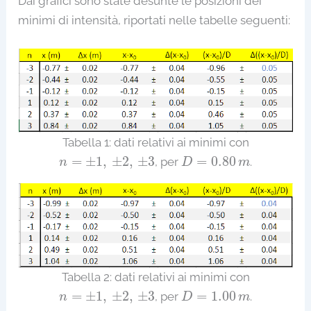
Dai grafici sono state desunte le posizioni dei
minimi di intensità, riportati nelle tabelle seguenti:
Tabella 1: dati relativi ai minimi con
D
=
0.80
m
n
=
±
1
,
±
2
,
±
3
=
±
1
,
±
2
,
±
3
=
0.80
, per
.
n
D
m
Tabella 2: dati relativi ai minimi con
D
=
1.00
m
n
=
±
1
,
±
2
,
±
3
=
±
1
,
±
2
,
±
3
=
1.00
, per
.
n
D
m