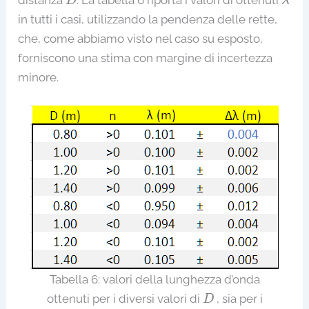
D
λ
in tutti i casi, utilizzando la pendenza delle rette,
che, come abbiamo visto nel caso su esposto,
forniscono una stima con margine di incertezza
minore.
Tabella 6: valori della lunghezza d’onda
D
ottenuti per i diversi valori di
, sia per i
D