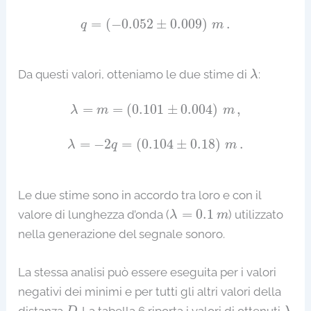
q
=
(
−
0.052
±
0.009
)
m
.
=
(
−
0.052
±
0.009
)
.
q
m
λ
Da questi valori, otteniamo le due stime di
:
λ
λ
=
m
=
(
0.101
±
0.004
)
m
,
=
=
(
0.101
±
0.004
)
,
λ
m
m
λ
=
−
2
q
=
(
0.104
±
0.18
)
m
.
=
−
2
=
(
0.104
±
0.18
)
.
λ
q
m
Le due stime sono in accordo tra loro e con il
λ
=
0.1
m
=
0.1
valore di lunghezza d’onda (
) utilizzato
λ
m
nella generazione del segnale sonoro.
La stessa analisi può essere eseguita per i valori
negativi dei minimi e per tutti gli altri valori della
D
λ
distanza
. La tabella 6 riporta i valori di ottenuti