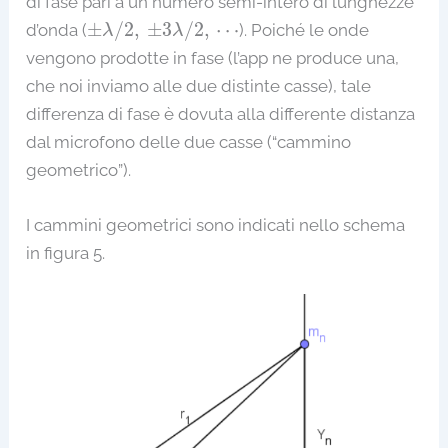
di fase pari a un numero semi-intero di lunghezze
±
λ
/
2
,
±
3
λ
/
2
,
⋯
±
/
2
,
±
3
/
2
,
⋯
d’onda (
). Poiché le onde
λ
λ
vengono prodotte in fase (l’app ne produce una,
che noi inviamo alle due distinte casse), tale
differenza di fase è dovuta alla differente distanza
dal microfono delle due casse (“cammino
geometrico”).
I cammini geometrici sono indicati nello schema
in figura 5.