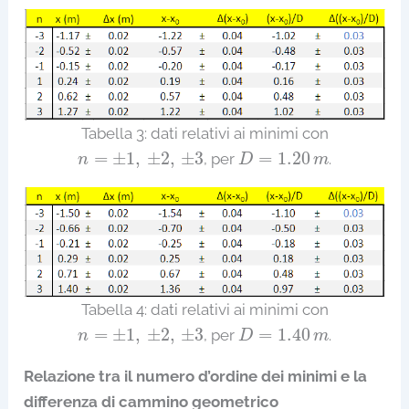
Tabella 3: dati relativi ai minimi con
D
=
1.20
m
n
=
±
1
,
±
2
,
±
3
=
±
1
,
±
2
,
±
3
=
1.20
, per
.
n
D
m
Tabella 4: dati relativi ai minimi con
D
=
1.40
m
n
=
±
1
,
±
2
,
±
3
=
±
1
,
±
2
,
±
3
=
1.40
, per
.
n
D
m
Relazione tra il numero d’ordine dei minimi e la
differenza di cammino geometrico