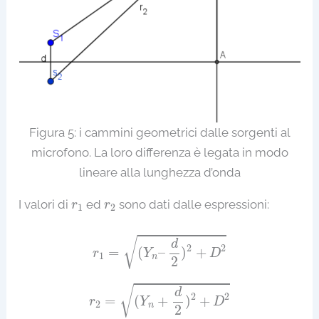
Figura 5: i cammini geometrici dalle sorgenti al
microfono. La loro differenza è legata in modo
lineare alla lunghezza d’onda
r
1
r
2
I valori di
ed
sono dati dalle espressioni:
r
r
1
2
r
1
=
(
Y
n
–
d
2
)
2
+
D
2
√
d
2
2
=
(
–
)
+
r
Y
D
1
n
2
r
2
=
(
Y
n
+
d
2
)
2
+
D
2
√
d
2
2
=
(
+
)
+
r
Y
D
2
n
2