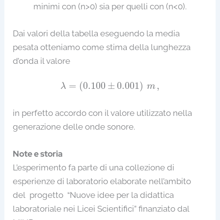
minimi con (n>0) sia per quelli con (n<0).
Dai valori della tabella eseguendo la media
pesata otteniamo come stima della lunghezza
d’onda il valore
λ
=
(
0.100
±
0.001
)
m
,
=
(
0.100
±
0.001
)
,
λ
m
in perfetto accordo con il valore utilizzato nella
generazione delle onde sonore.
Note e storia
L’esperimento fa parte di una collezione di
esperienze di laboratorio elaborate nell’ambito
del progetto “Nuove idee per la didattica
laboratoriale nei Licei Scientifici” finanziato dal