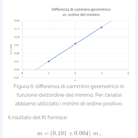
Figura 6: differenza di cammino geometrico in
funzione dell’ordine del minimo. Per l’analisi
abbiamo utilizzato i minimi di ordine positivo.
Il risultato del fit fornisce:
m
=
(
0.101
±
0.004
)
m
,
=
(
0.101
±
0.004
)
,
m
m