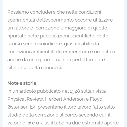
Possiamo concludere che nelle condizioni
sperimentali dell’esperimento occorre utilizzare
x
un fattore di correzione
maggiore di quello
x
riportato nelle pubblicazioni scientifiche dello
scorso secolo suindicate, giustificabile da
condizioni ambientali di temperatura e umidità o
anche da una geometria non perfettamente
cilindrica della cannuccia.
Note e storia
In un articolo pubblicato nel 1928 sulla rivista
Physical Review, Herbert Anderson e Floyd
Østensen [14] presentano il loro lavoro fatto sullo
studio della correzione al bordo secondo cui il
x
valore di
è 0.3, se il tubo ha due estremità aperte
x