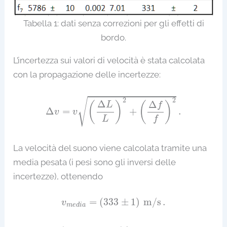
Tabella 1: dati senza correzioni per gli effetti di
bordo.
L’incertezza sui valori di velocità è stata calcolata
con la propagazione delle incertezze:
Δ
v
=
v
(
Δ
L
L
)
2
+
(
Δ
f
)
2
.
2
2
√
Δ
Δ
(
)
(
)
L
f
Δ
=
+
.
v
v
f
L
La velocità del suono viene calcolata tramite una
media pesata (i pesi sono gli inversi delle
incertezze), ottenendo
v
m
e
d
i
a
=
(
333
±
1
)
m/s
.
=
(
333
±
1
)
m/s
.
v
m
e
d
i
a