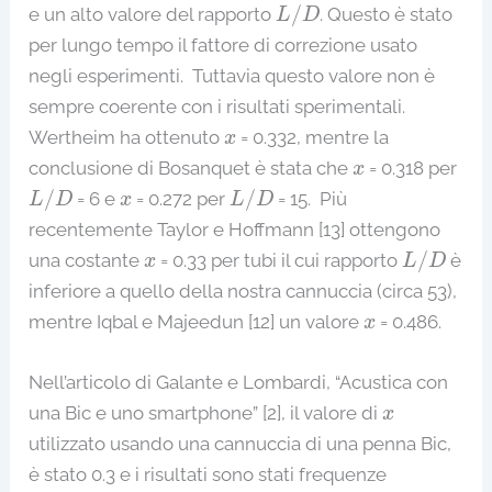
L
/
D
/
e un alto valore del rapporto
. Questo è stato
L
D
per lungo tempo il fattore di correzione usato
negli esperimenti. Tuttavia questo valore non è
sempre coerente con i risultati sperimentali.
x
Wertheim ha ottenuto
= 0.332, mentre la
x
x
conclusione di Bosanquet è stata che
= 0.318 per
x
L
/
D
L
/
D
x
/
/
= 6 e
= 0.272 per
= 15. Più
L
D
x
L
D
recentemente Taylor e Hoffmann [13] ottengono
L
/
D
x
/
una costante
= 0.33 per tubi il cui rapporto
è
x
L
D
inferiore a quello della nostra cannuccia (circa 53),
x
mentre Iqbal e Majeedun [12] un valore
= 0.486.
x
Nell’articolo di Galante e Lombardi, “Acustica con
x
una Bic e uno smartphone” [2], il valore di
x
utilizzato usando una cannuccia di una penna Bic,
è stato 0.3 e i risultati sono stati frequenze