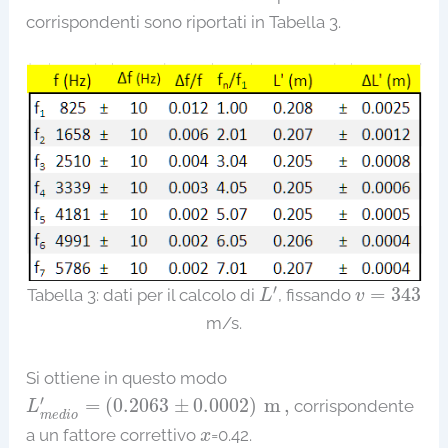
corrispondenti sono riportati in Tabella 3.
L
′
v
=
343
′
=
343
Tabella 3: dati per il calcolo di
, fissando
L
v
m/s.
Si ottiene in questo modo
L
m
e
d
i
o
′
=
(
0.2063
±
0.0002
)
m
,
′
=
(
0.2063
±
0.0002
)
m
,
corrispondente
L
m
e
d
i
o
x
a un fattore correttivo
=0.42.
x