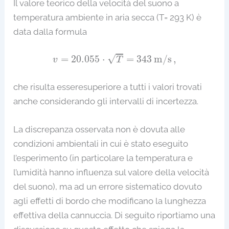
Il valore teorico della velocità del suono a
temperatura ambiente in aria secca (T= 293 K) è
data dalla formula
v
=
20.055
⋅
T
=
343
m/s
,
√
=
20.055
⋅
=
343
m/s
,
v
T
che risulta esseresuperiore a tutti i valori trovati
anche considerando gli intervalli di incertezza.
La discrepanza osservata non è dovuta alle
condizioni ambientali in cui è stato eseguito
l’esperimento (in particolare la temperatura e
l’umidità hanno influenza sul valore della velocità
del suono), ma ad un errore sistematico dovuto
agli effetti di bordo che modificano la lunghezza
effettiva della cannuccia. Di seguito riportiamo una