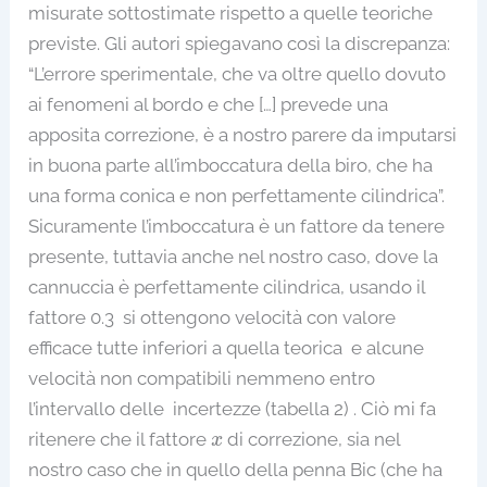
misurate sottostimate rispetto a quelle teoriche
previste. Gli autori spiegavano così la discrepanza:
“L’errore sperimentale, che va oltre quello dovuto
ai fenomeni al bordo e che […] prevede una
apposita correzione, è a nostro parere da imputarsi
in buona parte all’imboccatura della biro, che ha
una forma conica e non perfettamente cilindrica”.
Sicuramente l’imboccatura è un fattore da tenere
presente, tuttavia anche nel nostro caso, dove la
cannuccia è perfettamente cilindrica, usando il
fattore 0.3 si ottengono velocità con valore
efficace tutte inferiori a quella teorica e alcune
velocità non compatibili nemmeno entro
l’intervallo delle incertezze (tabella 2) . Ciò mi fa
x
ritenere che il fattore
di correzione, sia nel
x
nostro caso che in quello della penna Bic (che ha