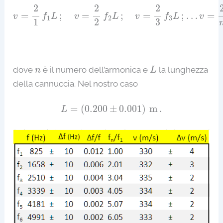
v
=
2
1
f
1
L
;
v
=
2
2
f
2
L
;
v
=
2
3
f
3
L
;
…
v
=
2
n
f
n
L
,
2
2
2
=
;
=
;
=
;
…
=
v
f
L
v
f
L
v
f
L
v
1
2
3
1
2
3
L
n
dove
è il numero dell’armonica e
la lunghezza
n
L
della cannuccia. Nel nostro caso
L
=
(
0.200
±
0.001
)
m
.
=
(
0.200
±
0.001
)
m
.
L