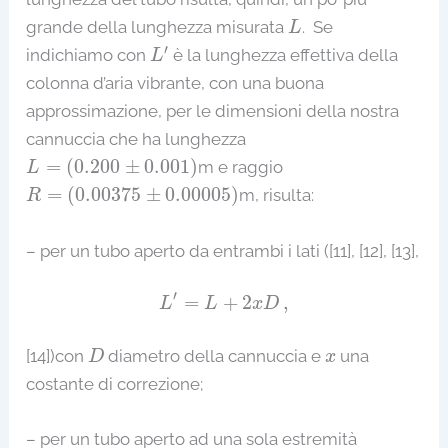
L
grande della lunghezza misurata
. Se
L
L
′
′
indichiamo con
è la lunghezza effettiva della
L
colonna d’aria vibrante, con una buona
approssimazione, per le dimensioni della nostra
cannuccia che ha lunghezza
L
=
(
0.200
±
0.001
)
=
(
0.200
±
0.001
)
m e raggio
L
R
=
(
0.00375
±
0.00005
)
=
(
0.00375
±
0.00005
)
m, risulta:
R
– per un tubo aperto da entrambi i lati ([11], [12], [13],
L
′
=
L
+
2
x
D
,
′
=
+
2
,
L
L
x
D
D
x
[14])con
diametro della cannuccia e
una
D
x
costante di correzione;
– per un tubo aperto ad una sola estremità