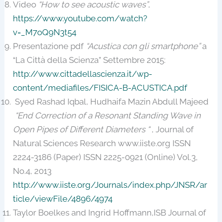
Video
“How to see acoustic waves”
,
https://www.youtube.com/watch?
v=_M7oQ9N3t54
Presentazione pdf
“Acustica con gli smartphone”
a
“La Città della Scienza” Settembre 2015:
http://www.cittadellascienza.it/wp-
content/mediafiles/FISICA-B-ACUSTICA.pdf
Syed Rashad Iqbal, Hudhaifa Mazin Abdull Majeed
“End Correction of a Resonant Standing Wave in
Open Pipes of Different Diameters “
, Journal of
Natural Sciences Research www.iiste.org ISSN
2224-3186 (Paper) ISSN 2225-0921 (Online) Vol.3,
No.4, 2013
http://www.iiste.org/Journals/index.php/JNSR/ar
ticle/viewFile/4896/4974
Taylor Boelkes and Ingrid Hoffmann,ISB Journal of