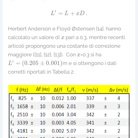
L
′
=
L
+
x
D
.
′
=
+
.
L
L
x
D
Herbert Anderson e Floyd Østensen [14] hanno
x
calcolato un valore di
pari a 0.3, mentre recenti
x
articoli propongono una costante di correzione
x
maggiore ([11], [12], [13]). Con
=0.3 si ha
x
L
′
=
(
0.205
±
0.001
)
′
=
(
0.205
±
0.001
)
m e si ottengono i dati
L
corretti riportati in Tabella 2.