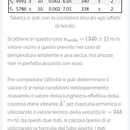
Tabella 2: dati con le correzioni dovute agli effetti
di bordo.
v
m
e
d
i
a
=
(
340
±
1
)
=
(
340
±
1
)
Si ottiene in questo caso
m/s,
v
m
e
d
i
a
valore vicino a quello previsto nel caso di
temperatura ambiente e aria secca, ma ancora
non in perfetto accordo con esso.
Per completare l’attività si può determinare il
x
valore di
nelle condizioni dell’esperimento,
x
ricavando il valore della lunghezza effettiva della
L
′
′
colonna d’aria vibrante
per ciascuna armonica e
L
v
=
343
=
343
utilizzando il valore teorico della velocità (
v
x
m/s); da questi due dati, si calcola quello di
,
x
utilizzando la formula del tubo aperto. I dati