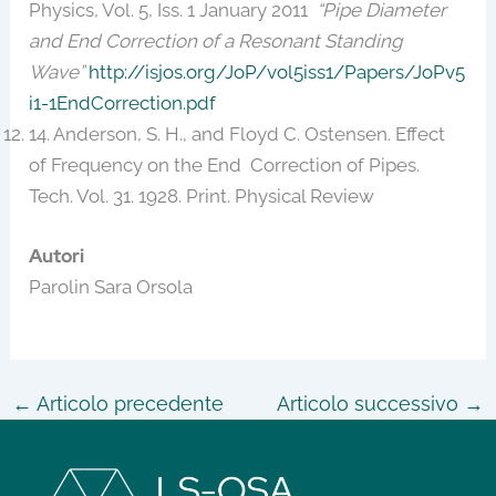
Physics, Vol. 5, Iss. 1 January 2011
“Pipe Diameter
and End Correction of a Resonant Standing
Wave”
http://isjos.org/JoP/vol5iss1/Papers/JoPv5
i1-1EndCorrection.pdf
14. Anderson, S. H., and Floyd C. Ostensen. Effect
of Frequency on the End Correction of Pipes.
Tech. Vol. 31. 1928. Print. Physical Review
Autori
Parolin Sara Orsola
←
Articolo precedente
Articolo successivo
→