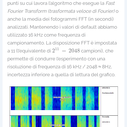
punti su cui lavora l’algoritmo che esegue la
Fast
Fourier Transform (trasformata veloce di Fourier)
o
anche la media dei fotogrammi FFT (in secondi)
analizzati. Mantenendo i valori di default abbiamo
utilizzato 16 kHz come frequenza di
campionamento. La disposizione FFT è impostata
2
11
=
2048
11
2
=
2048
a 11 (l’equivalente di
campioni), che
permette di condurre l’esperimento con una
risoluzione di frequenza di 16 kHz / 2048 ≈ 8Hz,
incertezza inferiore a quella di lettura del grafico.