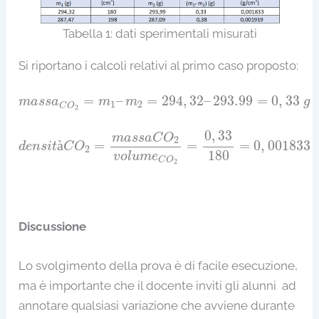
Tabella 1: dati sperimentali misurati
Si riportano i calcoli relativi al primo caso proposto:
m
a
s
s
a
C
O
2
=
m
1
–
m
2
=
294
,
32
–
293.99
=
0
,
33
g
=
–
=
294
,
32
–
293.99
=
0
,
33
m
a
s
s
a
m
m
g
1
2
C
O
2
d
e
n
s
i
t
à
C
O
2
=
m
a
s
s
a
C
O
2
v
o
l
u
m
e
C
O
2
=
0
,
33
180
=
0
,
33
m
a
s
s
a
C
O
2
à
=
=
=
0
,
001833
d
e
n
s
i
t
C
O
2
180
v
o
l
u
m
e
C
O
2
Discussione
Lo svolgimento della prova è di facile esecuzione,
ma è importante che il docente inviti gli alunni ad
annotare qualsiasi variazione che avviene durante