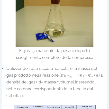
Figura 5: materiale da pesare dopo lo
scioglimento completo della compressa
Utilizzando i dati raccolti calcolare la massa del
m
C
O
2
=
m
1
–
m
2
=
–
gas prodotto nella reazione (
) e la
m
m
m
1
2
C
O
2
densità del gas ( d= massa/volume) inserendoli
nelle colonne corrispondenti della tabella dati
(tabella 1).