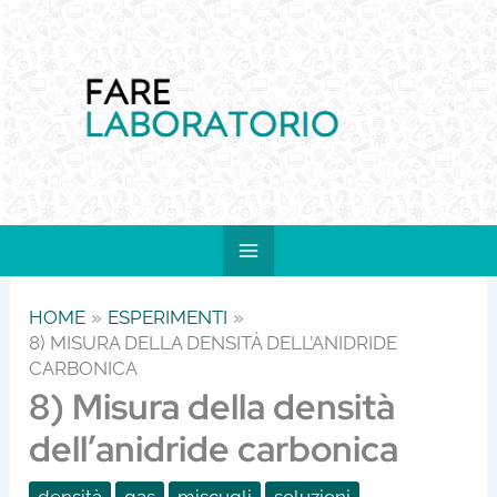
Vai
al
contenuto
HOME
ESPERIMENTI
8) MISURA DELLA DENSITÀ DELL’ANIDRIDE
CARBONICA
8) Misura della densità
dell’anidride carbonica
densità
gas
miscugli
soluzioni