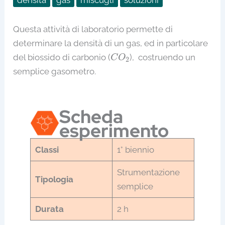
Questa attività di laboratorio permette di
determinare la densità di un gas, ed in particolare
C
O
2
del biossido di carbonio (
), costruendo un
C
O
2
semplice gasometro.
Scheda
esperimento
Classi
1° biennio
Strumentazione
Tipologia
semplice
Durata
2 h