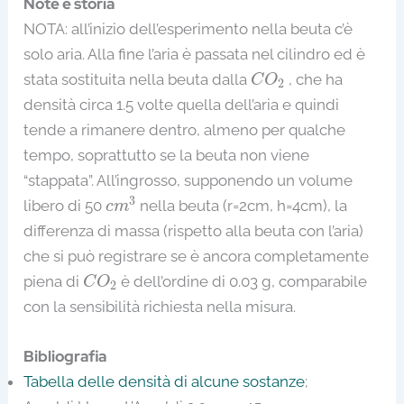
Note e storia
NOTA: all’inizio dell’esperimento nella beuta c’è
solo aria. Alla fine l’aria è passata nel cilindro ed è
C
O
2
stata sostituita nella beuta dalla
, che ha
C
O
2
densità circa 1.5 volte quella dell’aria e quindi
tende a rimanere dentro, almeno per qualche
tempo, soprattutto se la beuta non viene
“stappata”. All’ingrosso, supponendo un volume
c
m
3
3
libero di 50
nella beuta (r=2cm, h=4cm), la
c
m
differenza di massa (rispetto alla beuta con l’aria)
che si può registrare se è ancora completamente
C
O
2
piena di
è dell’ordine di 0.03 g, comparabile
C
O
2
con la sensibilità richiesta nella misura.
Bibliografia
Tabella delle densità di alcune sostanze
;