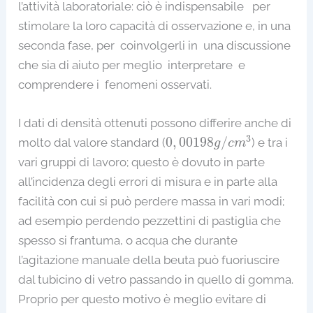
l’attività laboratoriale: ciò è indispensabile per
stimolare la loro capacità di osservazione e, in una
seconda fase, per coinvolgerli in una discussione
che sia di aiuto per meglio interpretare e
comprendere i fenomeni osservati.
I dati di densità ottenuti possono differire anche di
0
,
00198
g
/
c
m
3
3
0
,
00198
/
molto dal valore standard (
) e tra i
g
c
m
vari gruppi di lavoro; questo è dovuto in parte
all’incidenza degli errori di misura e in parte alla
facilità con cui si può perdere massa in vari modi;
ad esempio perdendo pezzettini di pastiglia che
spesso si frantuma, o acqua che durante
l’agitazione manuale della beuta può fuoriuscire
dal tubicino di vetro passando in quello di gomma.
Proprio per questo motivo è meglio evitare di