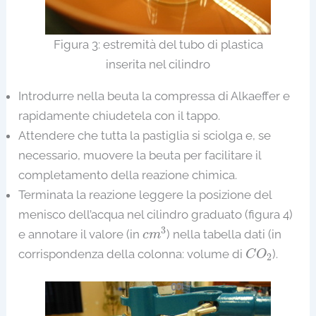
Figura 3: estremità del tubo di plastica
inserita nel cilindro
Introdurre nella beuta la compressa di Alkaeffer e
rapidamente chiudetela con il tappo.
Attendere che tutta la pastiglia si sciolga e, se
necessario, muovere la beuta per facilitare il
completamento della reazione chimica.
Terminata la reazione leggere la posizione del
menisco dell’acqua nel cilindro graduato (figura 4)
c
m
3
3
e annotare il valore (in
) nella tabella dati (in
c
m
C
O
2
corrispondenza della colonna: volume di
).
C
O
2