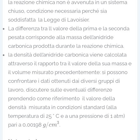
la reazione chimica non è avvenuta in un sistema
chiuso, condizione necessaria perché sia
soddisfatta la Legge di Lavoisier.
La differenza tra ll valore della prima e la seconda
pesata corrisponde alla massa dell’anidride
carbonica prodotta durante la reazione chimica.
la densità dell’anidride carbonica viene calcolata
attraverso il rapporto tra il valore della sua massa e
il volume misurato precedentemente: si possono
confrontare i dati ottenuti dai diversi gruppi di
lavoro, discutere sulle eventuali differenze
prendendo come riferimento il valore della
densità misurata in condizioni standard (alla
temperatura di 25 ° C e a una pressione di 1 atm)
g
/
c
m
3
3
/
pari a 0,00198
.
g
c
m